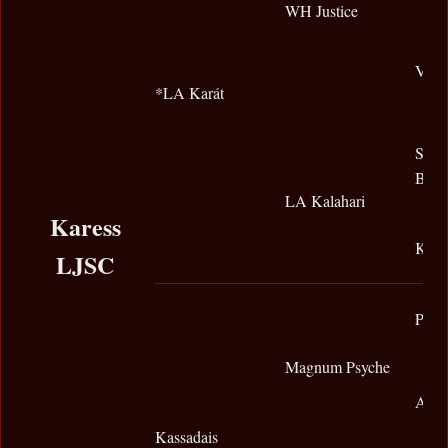
WH Justice
Vona
*LA Karát
Shak
Beng
LA Kalahari
Karess
Khou
LJSC
Padr
Magnum Psyche
A Fa
Kassadais