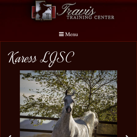
Menu
Karess LJSC