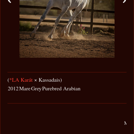
(
*LA Karát
× Kassadais)
2012
Mare
Grey
Purebred Arabian
Magn