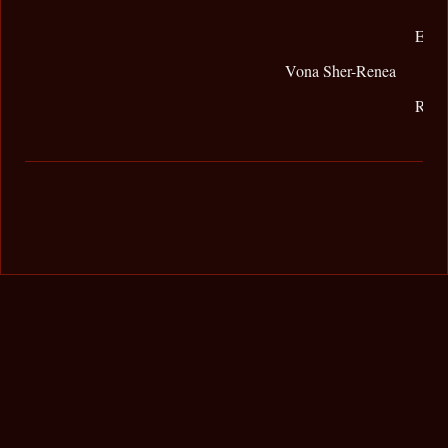
El S
Vona Sher-Renea
Rene